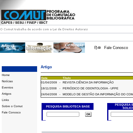
Fale Conosco
Artigo
Home
Data
Título
Notícias
01/04/2009
-
REVISTA CIÊNCIA DA INFORMAÇÃO
Eventos
18/11/2008
-
PERIÓDICO DE ODONTOLOGIA - UFPE
Artigos
24/04/2008
-
MODELO DE GESTÃO DA INFORMAÇÃO DO CO
Links
PESQUISA 
Sobre o Comut
PESQUISA BIBLIOTECA BASE
SOLIC
Fale Conosco