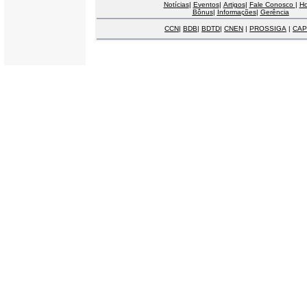
Notícias
|
Eventos
|
Artigos
|
Fale Conosco
|
H
Bônus
|
Informações
|
Gerência
CCN
|
BDB
|
BDTD
|
CNEN
|
PROSSIGA
|
CAP