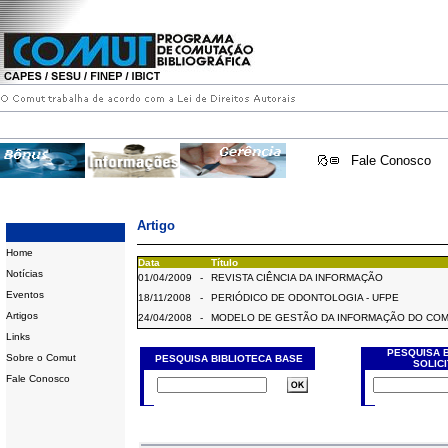
Fale Conosco
Artigo
Home
Data
Título
Notícias
01/04/2009
-
REVISTA CIÊNCIA DA INFORMAÇÃO
Eventos
18/11/2008
-
PERIÓDICO DE ODONTOLOGIA - UFPE
Artigos
24/04/2008
-
MODELO DE GESTÃO DA INFORMAÇÃO DO CO
Links
PESQUISA 
Sobre o Comut
PESQUISA BIBLIOTECA BASE
SOLIC
Fale Conosco