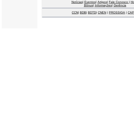
Notícias
|
Eventos
|
Artigos
|
Fale Conosco
|
H
Bônus
|
Informações
|
Gerência
CCN
|
BDB
|
BDTD
|
CNEN
|
PROSSIGA
|
CAP