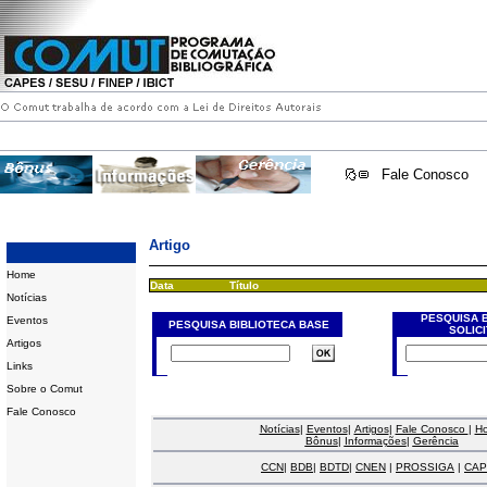
Fale Conosco
Artigo
Home
Data
Título
Notícias
PESQUISA 
Eventos
PESQUISA BIBLIOTECA BASE
SOLIC
Artigos
Links
Sobre o Comut
Fale Conosco
Notícias
|
Eventos
|
Artigos
|
Fale Conosco
|
H
Bônus
|
Informações
|
Gerência
CCN
|
BDB
|
BDTD
|
CNEN
|
PROSSIGA
|
CAP