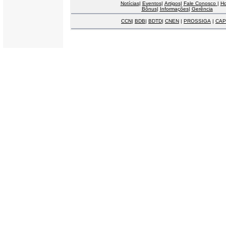
Notícias
|
Eventos
|
Artigos
|
Fale Conosco
|
H
Bônus
|
Informações
|
Gerência
CCN
|
BDB
|
BDTD
|
CNEN
|
PROSSIGA
|
CAP