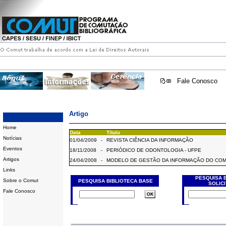
Fale Conosco
Artigo
Home
Data
Título
Notícias
01/04/2009
-
REVISTA CIÊNCIA DA INFORMAÇÃO
Eventos
18/11/2008
-
PERIÓDICO DE ODONTOLOGIA - UFPE
Artigos
24/04/2008
-
MODELO DE GESTÃO DA INFORMAÇÃO DO CO
Links
PESQUISA 
Sobre o Comut
PESQUISA BIBLIOTECA BASE
SOLIC
Fale Conosco