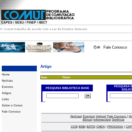
Fale Conosco
Artigo
Home
Data
Título
Notícias
PESQUISA 
Eventos
PESQUISA BIBLIOTECA BASE
SOLIC
Artigos
Links
Sobre o Comut
Fale Conosco
Notícias
|
Eventos
|
Artigos
|
Fale Conosco
|
H
Bônus
|
Informações
|
Gerência
CCN
|
BDB
|
BDTD
|
CNEN
|
PROSSIGA
|
CAP