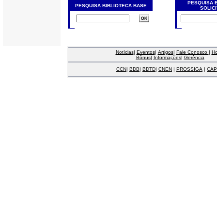
PESQUISA 
PESQUISA BIBLIOTECA BASE
SOLIC
Notícias
|
Eventos
|
Artigos
|
Fale Conosco
|
H
Bônus
|
Informações
|
Gerência
CCN
|
BDB
|
BDTD
|
CNEN
|
PROSSIGA
|
CAP