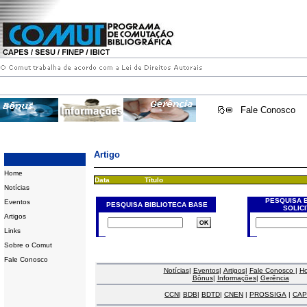
Fale Conosco
Artigo
Home
Data
Título
Notícias
PESQUISA 
Eventos
PESQUISA BIBLIOTECA BASE
SOLIC
Artigos
Links
Sobre o Comut
Fale Conosco
Notícias
|
Eventos
|
Artigos
|
Fale Conosco
|
H
Bônus
|
Informações
|
Gerência
CCN
|
BDB
|
BDTD
|
CNEN
|
PROSSIGA
|
CAP