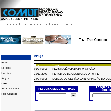
Fale Conosco
Artigo
Home
Data
Título
Notícias
01/04/2009
-
REVISTA CIÊNCIA DA INFORMAÇÃO
Eventos
18/11/2008
-
PERIÓDICO DE ODONTOLOGIA - UFPE
Artigos
24/04/2008
-
MODELO DE GESTÃO DA INFORMAÇÃO DO CO
Links
PESQUISA 
Sobre o Comut
PESQUISA BIBLIOTECA BASE
SOLIC
Fale Conosco