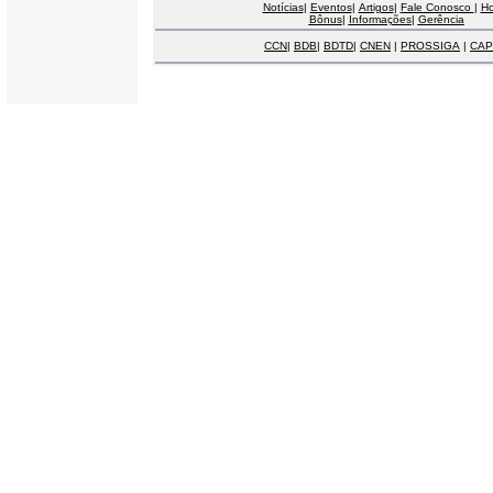
Notícias
|
Eventos
|
Artigos
|
Fale Conosco
|
H
Bônus
|
Informações
|
Gerência
CCN
|
BDB
|
BDTD
|
CNEN
|
PROSSIGA
|
CAP