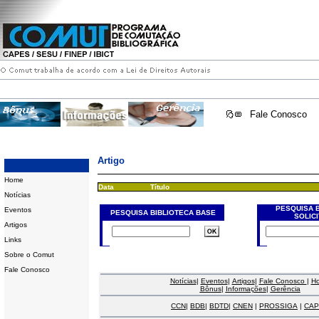
Fale Conosco
Artigo
Home
Data
Título
Notícias
PESQUISA 
Eventos
PESQUISA BIBLIOTECA BASE
SOLIC
Artigos
Links
Sobre o Comut
Fale Conosco
Notícias
|
Eventos
|
Artigos
|
Fale Conosco
|
H
Bônus
|
Informações
|
Gerência
CCN
|
BDB
|
BDTD
|
CNEN
|
PROSSIGA
|
CAP