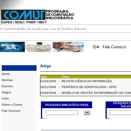
Fale Conosco
Artigo
Home
Data
Título
Notícias
01/04/2009
-
REVISTA CIÊNCIA DA INFORMAÇÃO
Eventos
18/11/2008
-
PERIÓDICO DE ODONTOLOGIA - UFPE
Artigos
24/04/2008
-
MODELO DE GESTÃO DA INFORMAÇÃO DO CO
Links
PESQUISA 
Sobre o Comut
PESQUISA BIBLIOTECA BASE
SOLIC
Fale Conosco