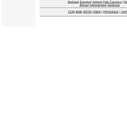
Notícias
|
Eventos
|
Artigos
|
Fale Conosco
|
H
Bônus
|
Informações
|
Gerência
CCN
|
BDB
|
BDTD
|
CNEN
|
PROSSIGA
|
CAP