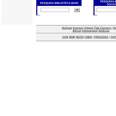
PESQUISA 
PESQUISA BIBLIOTECA BASE
SOLIC
Notícias
|
Eventos
|
Artigos
|
Fale Conosco
|
H
Bônus
|
Informações
|
Gerência
CCN
|
BDB
|
BDTD
|
CNEN
|
PROSSIGA
|
CAP