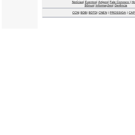
Notícias
|
Eventos
|
Artigos
|
Fale Conosco
|
H
Bônus
|
Informações
|
Gerência
CCN
|
BDB
|
BDTD
|
CNEN
|
PROSSIGA
|
CAP