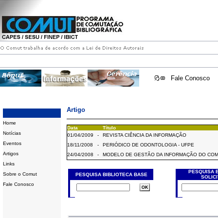
Fale Conosco
Artigo
Home
Data
Título
Notícias
01/04/2009
-
REVISTA CIÊNCIA DA INFORMAÇÃO
Eventos
18/11/2008
-
PERIÓDICO DE ODONTOLOGIA - UFPE
Artigos
24/04/2008
-
MODELO DE GESTÃO DA INFORMAÇÃO DO CO
Links
PESQUISA 
Sobre o Comut
PESQUISA BIBLIOTECA BASE
SOLIC
Fale Conosco