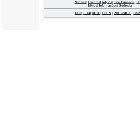
Notícias
|
Eventos
|
Artigos
|
Fale Conosco
|
H
Bônus
|
Informações
|
Gerência
CCN
|
BDB
|
BDTD
|
CNEN
|
PROSSIGA
|
CAP