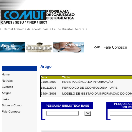
Fale Conosco
Artigo
Home
Data
Título
Notícias
01/04/2009
-
REVISTA CIÊNCIA DA INFORMAÇÃO
Eventos
18/11/2008
-
PERIÓDICO DE ODONTOLOGIA - UFPE
Artigos
24/04/2008
-
MODELO DE GESTÃO DA INFORMAÇÃO DO CO
Links
PESQUISA 
Sobre o Comut
PESQUISA BIBLIOTECA BASE
SOLIC
Fale Conosco