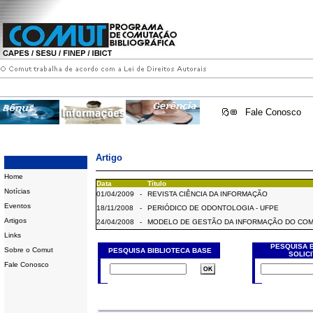
Fale Conosco
Artigo
Home
Data
Título
Notícias
01/04/2009
-
REVISTA CIÊNCIA DA INFORMAÇÃO
Eventos
18/11/2008
-
PERIÓDICO DE ODONTOLOGIA - UFPE
Artigos
24/04/2008
-
MODELO DE GESTÃO DA INFORMAÇÃO DO CO
Links
PESQUISA 
Sobre o Comut
PESQUISA BIBLIOTECA BASE
SOLIC
Fale Conosco