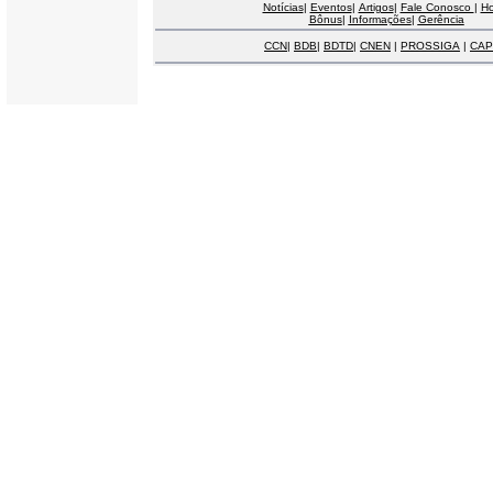
Notícias
|
Eventos
|
Artigos
|
Fale Conosco
|
H
Bônus
|
Informações
|
Gerência
CCN
|
BDB
|
BDTD
|
CNEN
|
PROSSIGA
|
CAP