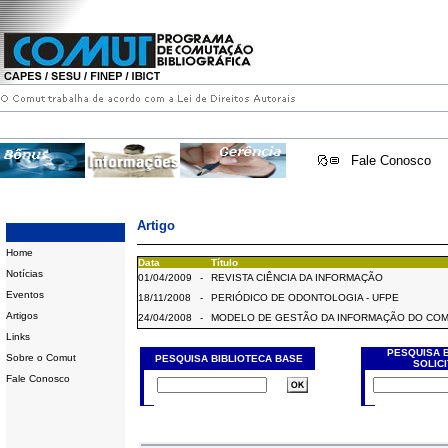
Fale Conosco
Artigo
Home
Data
Título
Notícias
01/04/2009
-
REVISTA CIÊNCIA DA INFORMAÇÃO
Eventos
18/11/2008
-
PERIÓDICO DE ODONTOLOGIA - UFPE
Artigos
24/04/2008
-
MODELO DE GESTÃO DA INFORMAÇÃO DO CO
Links
PESQUISA 
Sobre o Comut
PESQUISA BIBLIOTECA BASE
SOLIC
Fale Conosco