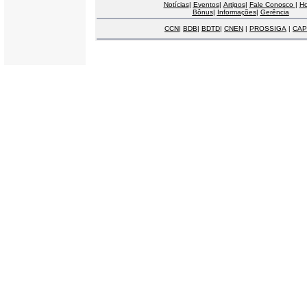
Notícias
|
Eventos
|
Artigos
|
Fale Conosco
|
H
Bônus
|
Informações
|
Gerência
CCN
|
BDB
|
BDTD
|
CNEN
|
PROSSIGA
|
CAP