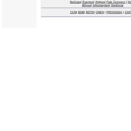
Notícias
|
Eventos
|
Artigos
|
Fale Conosco
|
H
Bônus
|
Informações
|
Gerência
CCN
|
BDB
|
BDTD
|
CNEN
|
PROSSIGA
|
CAP