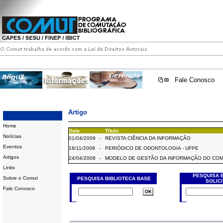
Fale Conosco
Artigo
Home
Data
Título
Notícias
01/04/2009
-
REVISTA CIÊNCIA DA INFORMAÇÃO
Eventos
18/11/2008
-
PERIÓDICO DE ODONTOLOGIA - UFPE
Artigos
24/04/2008
-
MODELO DE GESTÃO DA INFORMAÇÃO DO CO
Links
PESQUISA 
Sobre o Comut
PESQUISA BIBLIOTECA BASE
SOLIC
Fale Conosco