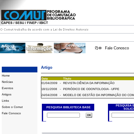
Fale Conosco
Artigo
Home
Data
Título
Notícias
01/04/2009
-
REVISTA CIÊNCIA DA INFORMAÇÃO
Eventos
18/11/2008
-
PERIÓDICO DE ODONTOLOGIA - UFPE
Artigos
24/04/2008
-
MODELO DE GESTÃO DA INFORMAÇÃO DO CO
Links
PESQUISA 
Sobre o Comut
PESQUISA BIBLIOTECA BASE
SOLIC
Fale Conosco