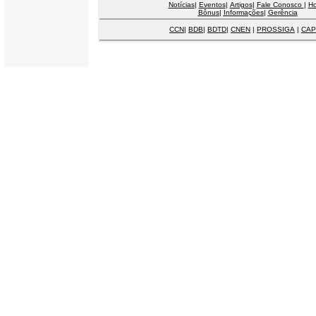
Notícias
|
Eventos
|
Artigos
|
Fale Conosco
|
H
Bônus
|
Informações
|
Gerência
CCN
|
BDB
|
BDTD
|
CNEN
|
PROSSIGA
|
CAP