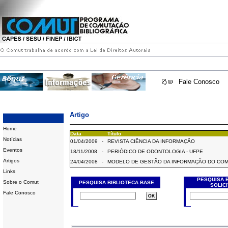
Fale Conosco
Artigo
Home
Data
Título
Notícias
01/04/2009
-
REVISTA CIÊNCIA DA INFORMAÇÃO
Eventos
18/11/2008
-
PERIÓDICO DE ODONTOLOGIA - UFPE
Artigos
24/04/2008
-
MODELO DE GESTÃO DA INFORMAÇÃO DO CO
Links
PESQUISA 
Sobre o Comut
PESQUISA BIBLIOTECA BASE
SOLIC
Fale Conosco