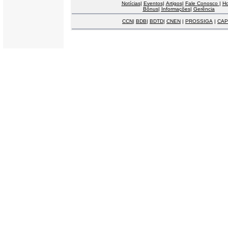
Notícias
|
Eventos
|
Artigos
|
Fale Conosco
|
H
Bônus
|
Informações
|
Gerência
CCN
|
BDB
|
BDTD
|
CNEN
|
PROSSIGA
|
CAP