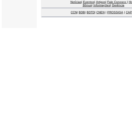
Notícias
|
Eventos
|
Artigos
|
Fale Conosco
|
H
Bônus
|
Informações
|
Gerência
CCN
|
BDB
|
BDTD
|
CNEN
|
PROSSIGA
|
CAP