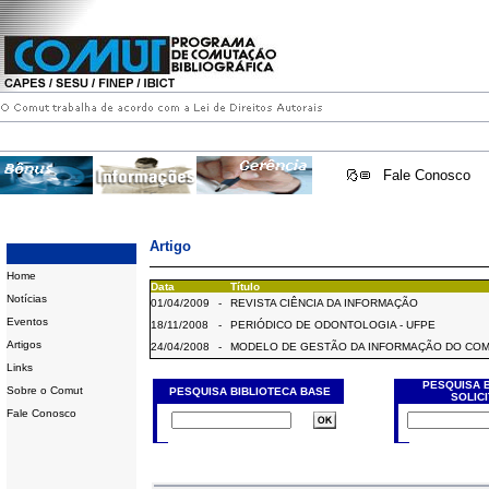
Fale Conosco
Artigo
Home
Data
Título
Notícias
01/04/2009
-
REVISTA CIÊNCIA DA INFORMAÇÃO
Eventos
18/11/2008
-
PERIÓDICO DE ODONTOLOGIA - UFPE
Artigos
24/04/2008
-
MODELO DE GESTÃO DA INFORMAÇÃO DO CO
Links
PESQUISA 
Sobre o Comut
PESQUISA BIBLIOTECA BASE
SOLIC
Fale Conosco