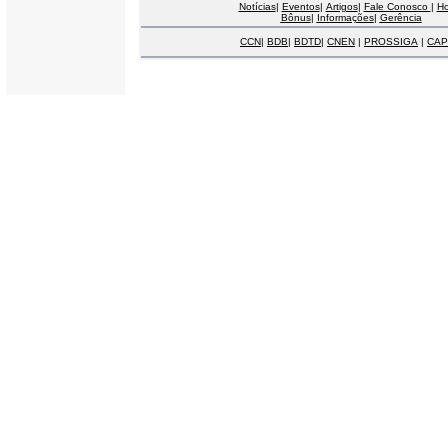
Notícias
|
Eventos
|
Artigos
|
Fale Conosco
|
H
Bônus
|
Informações
|
Gerência
CCN
|
BDB
|
BDTD
|
CNEN
|
PROSSIGA
|
CAP