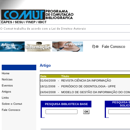
Fale Conosco
Artigo
Home
Data
Título
Notícias
01/04/2009
-
REVISTA CIÊNCIA DA INFORMAÇÃO
Eventos
18/11/2008
-
PERIÓDICO DE ODONTOLOGIA - UFPE
Artigos
24/04/2008
-
MODELO DE GESTÃO DA INFORMAÇÃO DO CO
Links
PESQUISA 
Sobre o Comut
PESQUISA BIBLIOTECA BASE
SOLIC
Fale Conosco