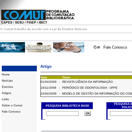
Fale Conosco
Artigo
Home
Data
Título
Notícias
01/04/2009
-
REVISTA CIÊNCIA DA INFORMAÇÃO
Eventos
18/11/2008
-
PERIÓDICO DE ODONTOLOGIA - UFPE
Artigos
24/04/2008
-
MODELO DE GESTÃO DA INFORMAÇÃO DO CO
Links
PESQUISA 
Sobre o Comut
PESQUISA BIBLIOTECA BASE
SOLIC
Fale Conosco