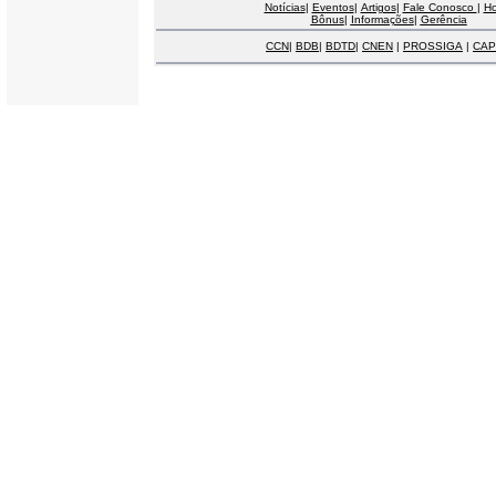
Notícias
|
Eventos
|
Artigos
|
Fale Conosco
|
H
Bônus
|
Informações
|
Gerência
CCN
|
BDB
|
BDTD
|
CNEN
|
PROSSIGA
|
CAP