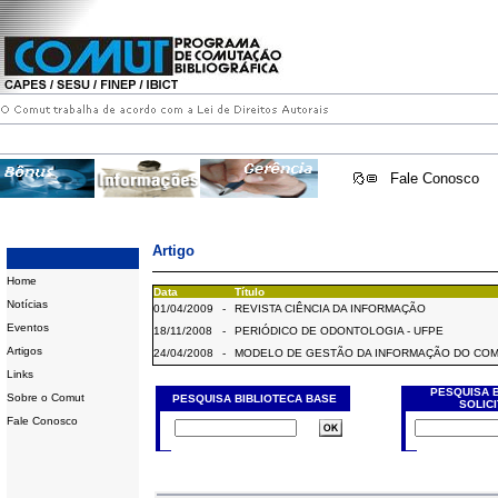
Fale Conosco
Artigo
Home
Data
Título
Notícias
01/04/2009
-
REVISTA CIÊNCIA DA INFORMAÇÃO
Eventos
18/11/2008
-
PERIÓDICO DE ODONTOLOGIA - UFPE
Artigos
24/04/2008
-
MODELO DE GESTÃO DA INFORMAÇÃO DO CO
Links
PESQUISA 
Sobre o Comut
PESQUISA BIBLIOTECA BASE
SOLIC
Fale Conosco