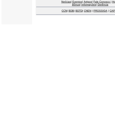
Notícias
|
Eventos
|
Artigos
|
Fale Conosco
|
H
Bônus
|
Informações
|
Gerência
CCN
|
BDB
|
BDTD
|
CNEN
|
PROSSIGA
|
CAP