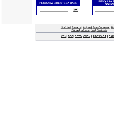
PESQUISA 
PESQUISA BIBLIOTECA BASE
SOLIC
Notícias
|
Eventos
|
Artigos
|
Fale Conosco
|
H
Bônus
|
Informações
|
Gerência
CCN
|
BDB
|
BDTD
|
CNEN
|
PROSSIGA
|
CAP