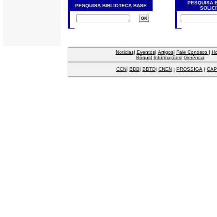
PESQUISA 
PESQUISA BIBLIOTECA BASE
SOLIC
Notícias
|
Eventos
|
Artigos
|
Fale Conosco
|
H
Bônus
|
Informações
|
Gerência
CCN
|
BDB
|
BDTD
|
CNEN
|
PROSSIGA
|
CAP