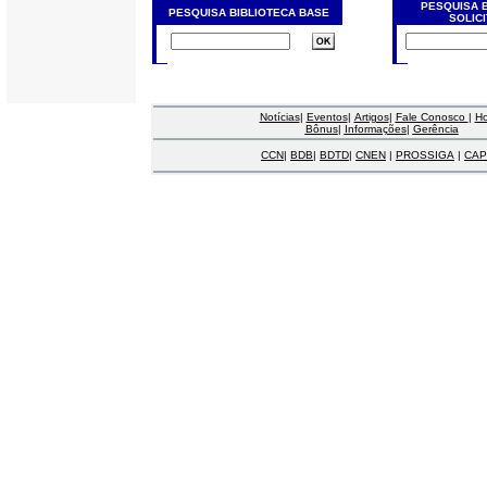
PESQUISA 
PESQUISA BIBLIOTECA BASE
SOLIC
Notícias
|
Eventos
|
Artigos
|
Fale Conosco
|
H
Bônus
|
Informações
|
Gerência
CCN
|
BDB
|
BDTD
|
CNEN
|
PROSSIGA
|
CAP