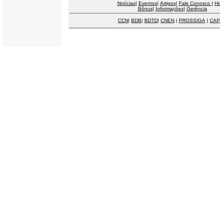
Notícias
|
Eventos
|
Artigos
|
Fale Conosco
|
H
Bônus
|
Informações
|
Gerência
CCN
|
BDB
|
BDTD
|
CNEN
|
PROSSIGA
|
CAP