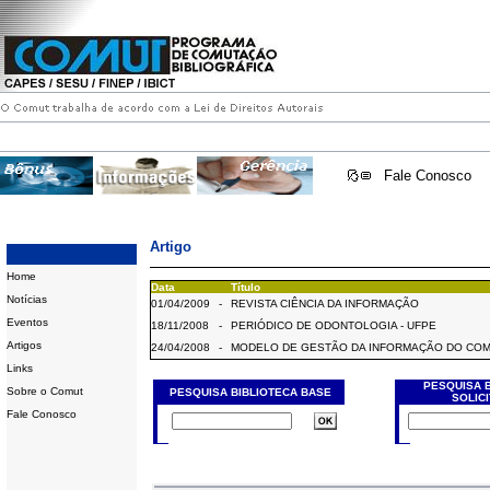
Fale Conosco
Artigo
Home
Data
Título
Notícias
01/04/2009
-
REVISTA CIÊNCIA DA INFORMAÇÃO
Eventos
18/11/2008
-
PERIÓDICO DE ODONTOLOGIA - UFPE
Artigos
24/04/2008
-
MODELO DE GESTÃO DA INFORMAÇÃO DO CO
Links
PESQUISA 
Sobre o Comut
PESQUISA BIBLIOTECA BASE
SOLIC
Fale Conosco