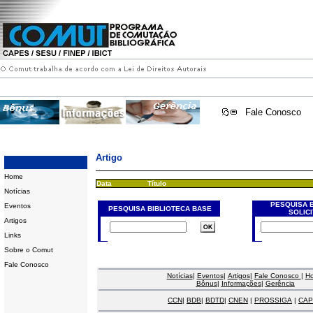
Fale Conosco
Artigo
Home
Data
Título
Notícias
PESQUISA 
Eventos
PESQUISA BIBLIOTECA BASE
SOLIC
Artigos
Links
Sobre o Comut
Fale Conosco
Notícias
|
Eventos
|
Artigos
|
Fale Conosco
|
H
Bônus
|
Informações
|
Gerência
CCN
|
BDB
|
BDTD
|
CNEN
|
PROSSIGA
|
CAP