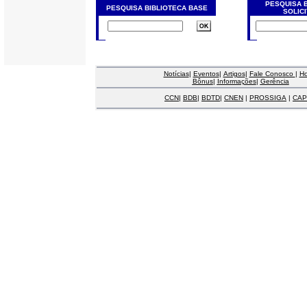
PESQUISA 
PESQUISA BIBLIOTECA BASE
SOLIC
Notícias
|
Eventos
|
Artigos
|
Fale Conosco
|
H
Bônus
|
Informações
|
Gerência
CCN
|
BDB
|
BDTD
|
CNEN
|
PROSSIGA
|
CAP