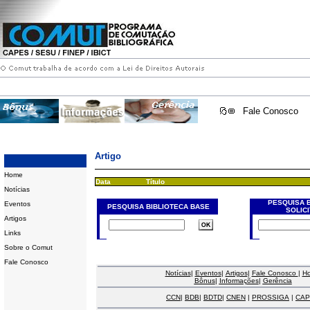
Fale Conosco
Artigo
Home
Data
Título
Notícias
PESQUISA 
Eventos
PESQUISA BIBLIOTECA BASE
SOLIC
Artigos
Links
Sobre o Comut
Fale Conosco
Notícias
|
Eventos
|
Artigos
|
Fale Conosco
|
H
Bônus
|
Informações
|
Gerência
CCN
|
BDB
|
BDTD
|
CNEN
|
PROSSIGA
|
CAP