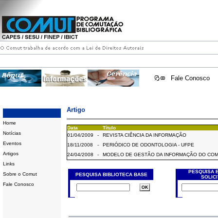
Fale Conosco
Artigo
Home
Data
Título
Notícias
01/04/2009
-
REVISTA CIÊNCIA DA INFORMAÇÃO
Eventos
18/11/2008
-
PERIÓDICO DE ODONTOLOGIA - UFPE
Artigos
24/04/2008
-
MODELO DE GESTÃO DA INFORMAÇÃO DO CO
Links
PESQUISA 
Sobre o Comut
PESQUISA BIBLIOTECA BASE
SOLIC
Fale Conosco