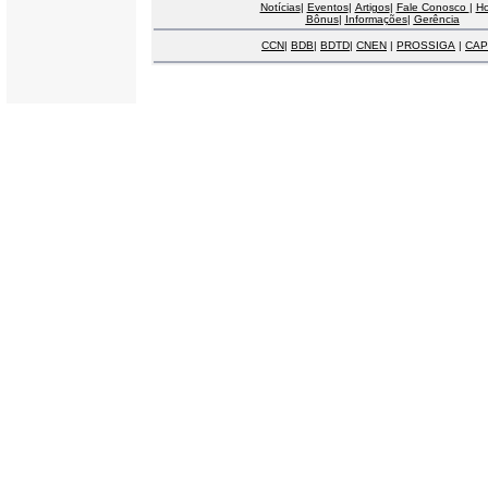
Notícias
|
Eventos
|
Artigos
|
Fale Conosco
|
H
Bônus
|
Informações
|
Gerência
CCN
|
BDB
|
BDTD
|
CNEN
|
PROSSIGA
|
CAP