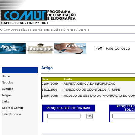
Fale Conosco
Artigo
Home
Data
Título
Notícias
01/04/2009
-
REVISTA CIÊNCIA DA INFORMAÇÃO
Eventos
18/11/2008
-
PERIÓDICO DE ODONTOLOGIA - UFPE
Artigos
24/04/2008
-
MODELO DE GESTÃO DA INFORMAÇÃO DO CO
Links
PESQUISA 
Sobre o Comut
PESQUISA BIBLIOTECA BASE
SOLIC
Fale Conosco