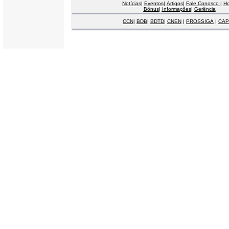
Notícias
|
Eventos
|
Artigos
|
Fale Conosco
|
H
Bônus
|
Informações
|
Gerência
CCN
|
BDB
|
BDTD
|
CNEN
|
PROSSIGA
|
CAP