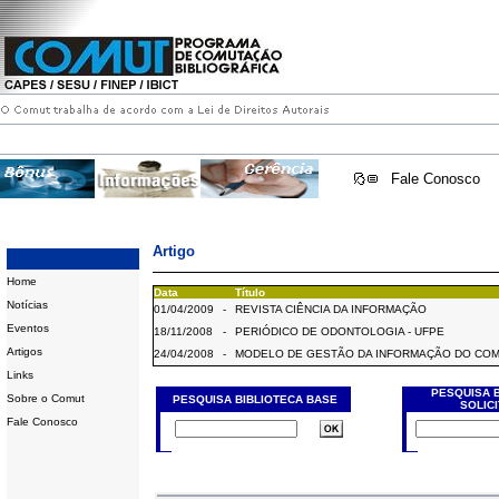
Fale Conosco
Artigo
Home
Data
Título
Notícias
01/04/2009
-
REVISTA CIÊNCIA DA INFORMAÇÃO
Eventos
18/11/2008
-
PERIÓDICO DE ODONTOLOGIA - UFPE
Artigos
24/04/2008
-
MODELO DE GESTÃO DA INFORMAÇÃO DO CO
Links
PESQUISA 
Sobre o Comut
PESQUISA BIBLIOTECA BASE
SOLIC
Fale Conosco