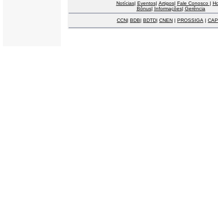
Notícias
|
Eventos
|
Artigos
|
Fale Conosco
|
H
Bônus
|
Informações
|
Gerência
CCN
|
BDB
|
BDTD
|
CNEN
|
PROSSIGA
|
CAP