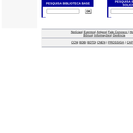
PESQUISA 
PESQUISA BIBLIOTECA BASE
SOLIC
Notícias
|
Eventos
|
Artigos
|
Fale Conosco
|
H
Bônus
|
Informações
|
Gerência
CCN
|
BDB
|
BDTD
|
CNEN
|
PROSSIGA
|
CAP