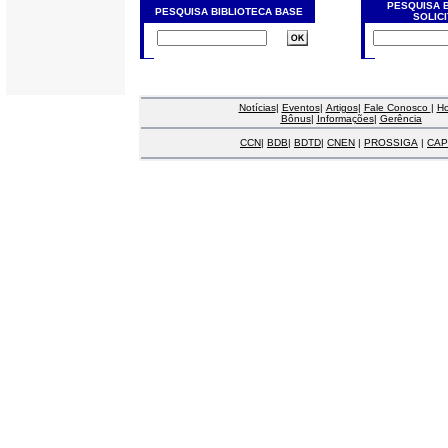
PESQUISA 
PESQUISA BIBLIOTECA BASE
SOLIC
Notícias
|
Eventos
|
Artigos
|
Fale Conosco
|
H
Bônus
|
Informações
|
Gerência
CCN
|
BDB
|
BDTD
|
CNEN
|
PROSSIGA
|
CAP