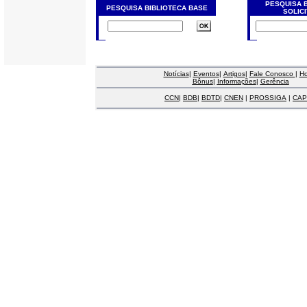
PESQUISA 
PESQUISA BIBLIOTECA BASE
SOLIC
Notícias
|
Eventos
|
Artigos
|
Fale Conosco
|
H
Bônus
|
Informações
|
Gerência
CCN
|
BDB
|
BDTD
|
CNEN
|
PROSSIGA
|
CAP