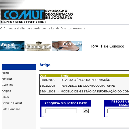
Fale Conosco
Artigo
Home
Data
Título
Notícias
01/04/2009
-
REVISTA CIÊNCIA DA INFORMAÇÃO
Eventos
18/11/2008
-
PERIÓDICO DE ODONTOLOGIA - UFPE
Artigos
24/04/2008
-
MODELO DE GESTÃO DA INFORMAÇÃO DO CO
Links
PESQUISA 
Sobre o Comut
PESQUISA BIBLIOTECA BASE
SOLIC
Fale Conosco