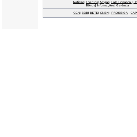
Notícias
|
Eventos
|
Artigos
|
Fale Conosco
|
H
Bônus
|
Informações
|
Gerência
CCN
|
BDB
|
BDTD
|
CNEN
|
PROSSIGA
|
CAP