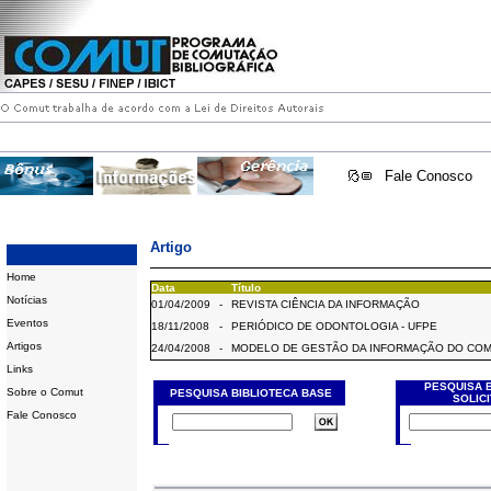
Fale Conosco
Artigo
Home
Data
Título
Notícias
01/04/2009
-
REVISTA CIÊNCIA DA INFORMAÇÃO
Eventos
18/11/2008
-
PERIÓDICO DE ODONTOLOGIA - UFPE
Artigos
24/04/2008
-
MODELO DE GESTÃO DA INFORMAÇÃO DO CO
Links
PESQUISA 
Sobre o Comut
PESQUISA BIBLIOTECA BASE
SOLIC
Fale Conosco