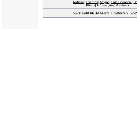
Notícias
|
Eventos
|
Artigos
|
Fale Conosco
|
H
Bônus
|
Informações
|
Gerência
CCN
|
BDB
|
BDTD
|
CNEN
|
PROSSIGA
|
CAP