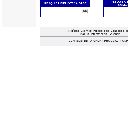
PESQUISA 
PESQUISA BIBLIOTECA BASE
SOLIC
Notícias
|
Eventos
|
Artigos
|
Fale Conosco
|
H
Bônus
|
Informações
|
Gerência
CCN
|
BDB
|
BDTD
|
CNEN
|
PROSSIGA
|
CAP