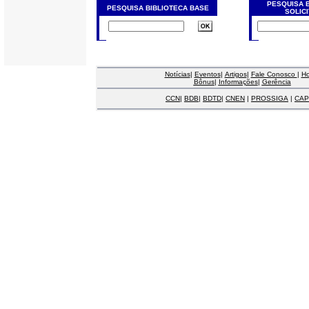
PESQUISA 
PESQUISA BIBLIOTECA BASE
SOLIC
Notícias
|
Eventos
|
Artigos
|
Fale Conosco
|
H
Bônus
|
Informações
|
Gerência
CCN
|
BDB
|
BDTD
|
CNEN
|
PROSSIGA
|
CAP