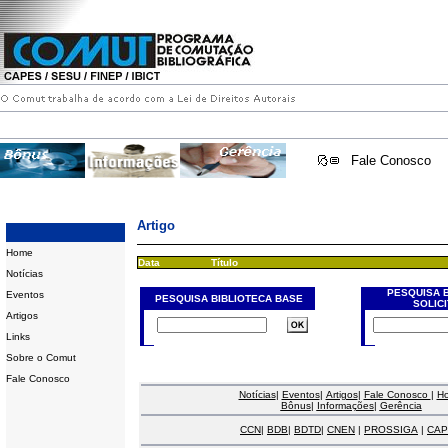
Fale Conosco
Artigo
Home
Data
Título
Notícias
PESQUISA 
Eventos
PESQUISA BIBLIOTECA BASE
SOLIC
Artigos
Links
Sobre o Comut
Fale Conosco
Notícias
|
Eventos
|
Artigos
|
Fale Conosco
|
H
Bônus
|
Informações
|
Gerência
CCN
|
BDB
|
BDTD
|
CNEN
|
PROSSIGA
|
CAP