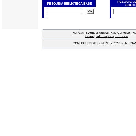
PESQUISA 
PESQUISA BIBLIOTECA BASE
SOLIC
Notícias
|
Eventos
|
Artigos
|
Fale Conosco
|
H
Bônus
|
Informações
|
Gerência
CCN
|
BDB
|
BDTD
|
CNEN
|
PROSSIGA
|
CAP