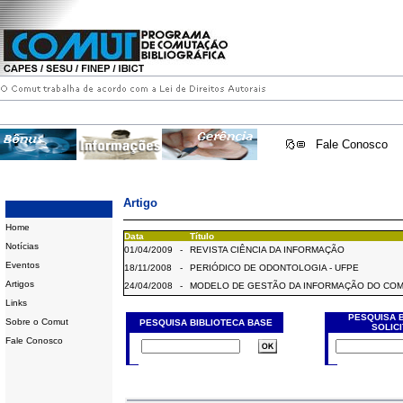
Fale Conosco
Artigo
Home
Data
Título
Notícias
01/04/2009
-
REVISTA CIÊNCIA DA INFORMAÇÃO
Eventos
18/11/2008
-
PERIÓDICO DE ODONTOLOGIA - UFPE
Artigos
24/04/2008
-
MODELO DE GESTÃO DA INFORMAÇÃO DO CO
Links
PESQUISA 
Sobre o Comut
PESQUISA BIBLIOTECA BASE
SOLIC
Fale Conosco