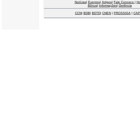
Notícias
|
Eventos
|
Artigos
|
Fale Conosco
|
H
Bônus
|
Informações
|
Gerência
CCN
|
BDB
|
BDTD
|
CNEN
|
PROSSIGA
|
CAP