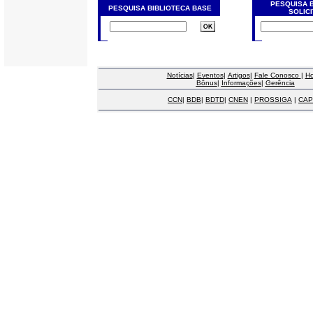
PESQUISA 
PESQUISA BIBLIOTECA BASE
SOLIC
Notícias
|
Eventos
|
Artigos
|
Fale Conosco
|
H
Bônus
|
Informações
|
Gerência
CCN
|
BDB
|
BDTD
|
CNEN
|
PROSSIGA
|
CAP