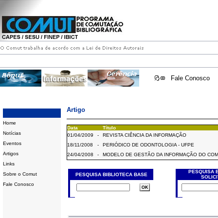
Fale Conosco
Artigo
Home
Data
Título
Notícias
01/04/2009
-
REVISTA CIÊNCIA DA INFORMAÇÃO
Eventos
18/11/2008
-
PERIÓDICO DE ODONTOLOGIA - UFPE
Artigos
24/04/2008
-
MODELO DE GESTÃO DA INFORMAÇÃO DO CO
Links
PESQUISA 
Sobre o Comut
PESQUISA BIBLIOTECA BASE
SOLIC
Fale Conosco