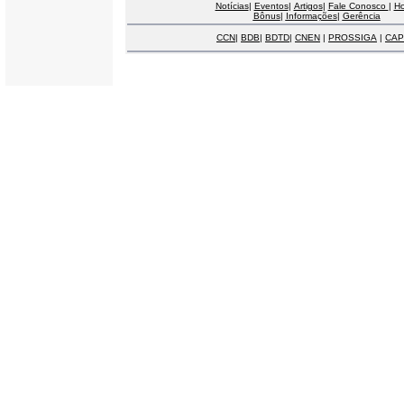
Notícias
|
Eventos
|
Artigos
|
Fale Conosco
|
H
Bônus
|
Informações
|
Gerência
CCN
|
BDB
|
BDTD
|
CNEN
|
PROSSIGA
|
CAP