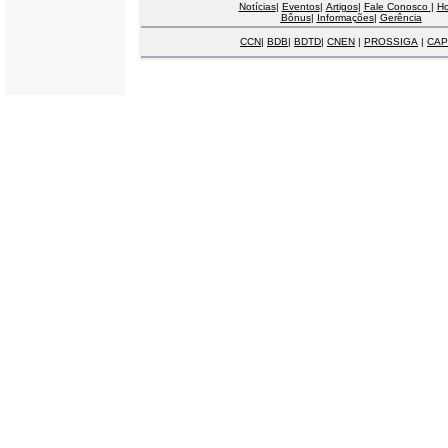
Notícias
|
Eventos
|
Artigos
|
Fale Conosco
|
H
Bônus
|
Informações
|
Gerência
CCN
|
BDB
|
BDTD
|
CNEN
|
PROSSIGA
|
CAP