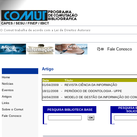
Fale Conosco
Artigo
Home
Data
Título
Notícias
01/04/2009
-
REVISTA CIÊNCIA DA INFORMAÇÃO
Eventos
18/11/2008
-
PERIÓDICO DE ODONTOLOGIA - UFPE
Artigos
24/04/2008
-
MODELO DE GESTÃO DA INFORMAÇÃO DO CO
Links
PESQUISA 
Sobre o Comut
PESQUISA BIBLIOTECA BASE
SOLIC
Fale Conosco