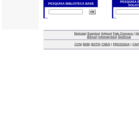
PESQUISA 
PESQUISA BIBLIOTECA BASE
SOLIC
Notícias
|
Eventos
|
Artigos
|
Fale Conosco
|
H
Bônus
|
Informações
|
Gerência
CCN
|
BDB
|
BDTD
|
CNEN
|
PROSSIGA
|
CAP