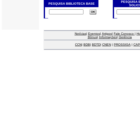
PESQUISA 
PESQUISA BIBLIOTECA BASE
SOLIC
Notícias
|
Eventos
|
Artigos
|
Fale Conosco
|
H
Bônus
|
Informações
|
Gerência
CCN
|
BDB
|
BDTD
|
CNEN
|
PROSSIGA
|
CAP