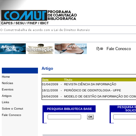
Fale Conosco
Artigo
Home
Data
Título
Notícias
01/04/2009
-
REVISTA CIÊNCIA DA INFORMAÇÃO
Eventos
18/11/2008
-
PERIÓDICO DE ODONTOLOGIA - UFPE
Artigos
24/04/2008
-
MODELO DE GESTÃO DA INFORMAÇÃO DO CO
Links
PESQUISA 
Sobre o Comut
PESQUISA BIBLIOTECA BASE
SOLIC
Fale Conosco