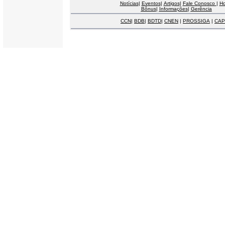
Notícias
|
Eventos
|
Artigos
|
Fale Conosco
|
H
Bônus
|
Informações
|
Gerência
CCN
|
BDB
|
BDTD
|
CNEN
|
PROSSIGA
|
CAP