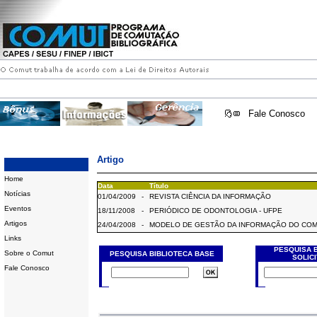
Fale Conosco
Artigo
Home
Data
Título
Notícias
01/04/2009
-
REVISTA CIÊNCIA DA INFORMAÇÃO
Eventos
18/11/2008
-
PERIÓDICO DE ODONTOLOGIA - UFPE
Artigos
24/04/2008
-
MODELO DE GESTÃO DA INFORMAÇÃO DO CO
Links
PESQUISA 
Sobre o Comut
PESQUISA BIBLIOTECA BASE
SOLIC
Fale Conosco