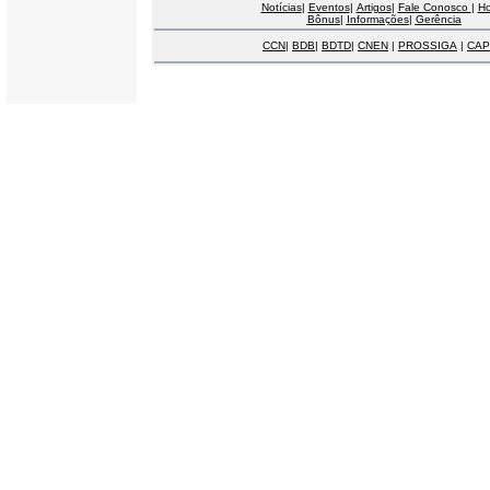
Notícias
|
Eventos
|
Artigos
|
Fale Conosco
|
H
Bônus
|
Informações
|
Gerência
CCN
|
BDB
|
BDTD
|
CNEN
|
PROSSIGA
|
CAP