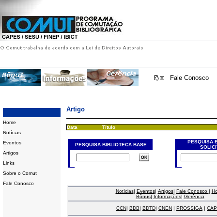
Fale Conosco
Artigo
Home
Data
Título
Notícias
PESQUISA 
Eventos
PESQUISA BIBLIOTECA BASE
SOLIC
Artigos
Links
Sobre o Comut
Fale Conosco
Notícias
|
Eventos
|
Artigos
|
Fale Conosco
|
H
Bônus
|
Informações
|
Gerência
CCN
|
BDB
|
BDTD
|
CNEN
|
PROSSIGA
|
CAP